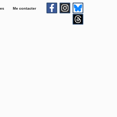
es
Me contacter