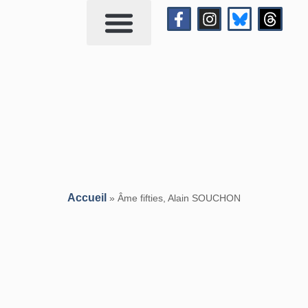
Qui suis-je?
Me contacter
Accueil
»
Âme fifties, Alain SOUCHON