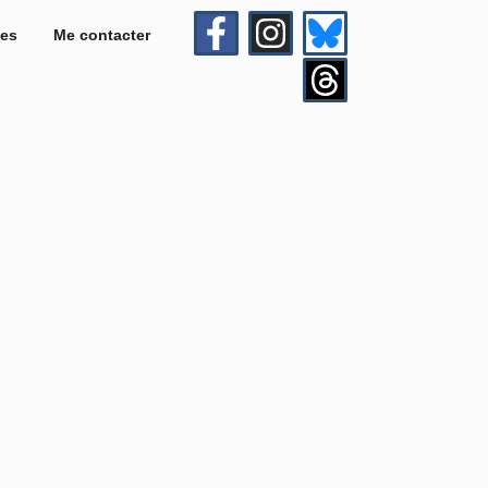
es
Me contacter