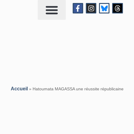
Qui suis-je?
Me contacter
Accueil
»
Hatoumata MAGASSA une réussite républicaine