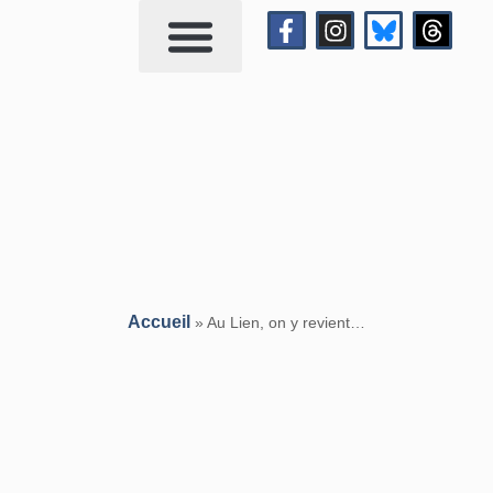
Qui suis-je?
Me contacter
Accueil
»
Au Lien, on y revient…