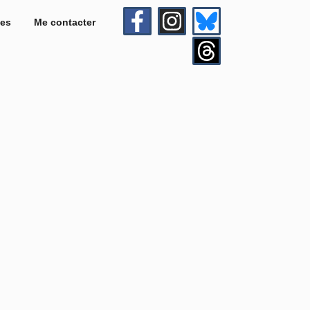
es
Me contacter