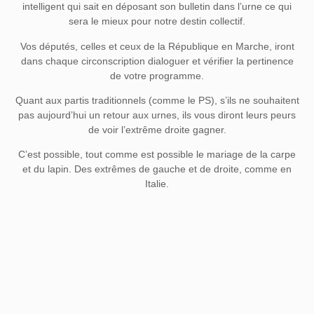
intelligent qui sait en déposant son bulletin dans l’urne ce qui
sera le mieux pour notre destin collectif.
Vos députés, celles et ceux de la République en Marche, iront
dans chaque circonscription dialoguer et vérifier la pertinence
de votre programme.
Quant aux partis traditionnels (comme le PS), s’ils ne souhaitent
pas aujourd’hui un retour aux urnes, ils vous diront leurs peurs
de voir l’extrême droite gagner.
C’est possible, tout comme est possible le mariage de la carpe
et du lapin. Des extrêmes de gauche et de droite, comme en
Italie.
Mais, nous pouvons aussi parier sur notre intelligence collective
pour trouver avec le peuple apaisé , un nouveau contrat social.
Moi j’y crois! Moi je sais que c’est votre seul choix aujourd’hui.
Partager cet article :