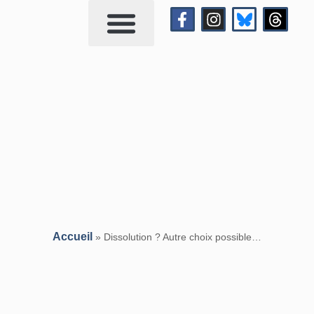
Qui suis-je?
Me contacter
Accueil
»
Dissolution ? Autre choix possible…