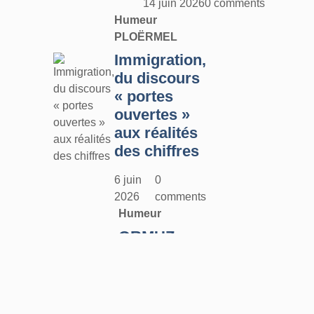
14 juin 2026
0 comments
Humeur
PLOËRMEL
Immigration,
du discours
« portes
ouvertes »
aux réalités
des chiffres
6 juin
0
2026
comments
Humeur
ORMUZ :
tout ça pour
ça !
25 mai
0