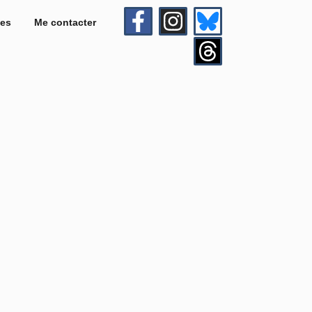
es
Me contacter