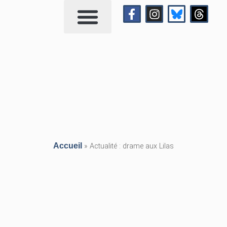
Qui suis-je?
Me contacter
Accueil
»
Actualité : drame aux Lilas