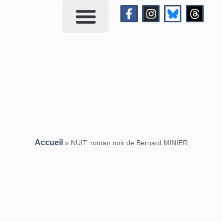
Qui suis-je?
Me contacter
Accueil
»
NUIT: roman noir de Bernard MINIER