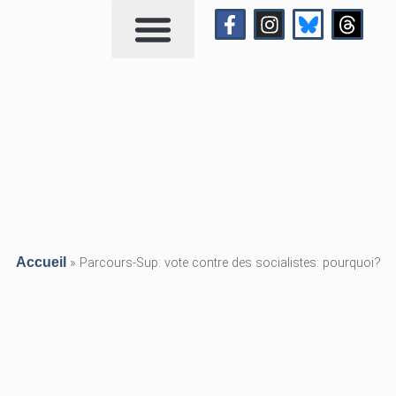
Qui suis-je?
Me contacter
Accueil
»
Parcours-Sup: vote contre des socialistes: pourquoi?