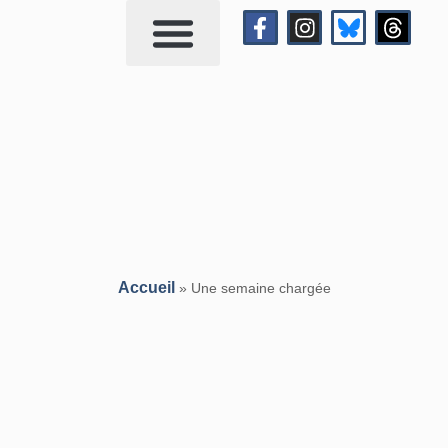
Qui suis-je?
Me contacter
Accueil
»
Une semaine chargée