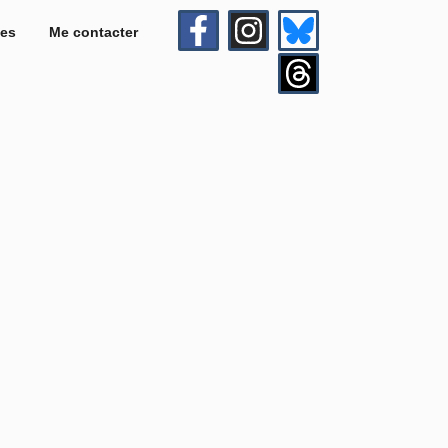
es
Me contacter