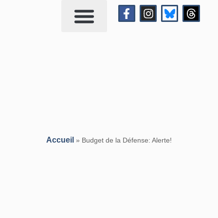
Qui suis-je?
Me contacter
Accueil
»
Budget de la Défense: Alerte!