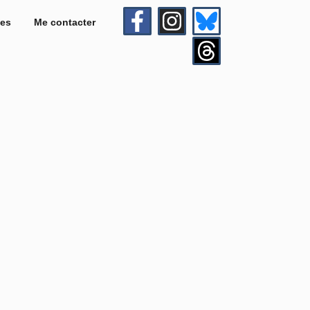
es
Me contacter