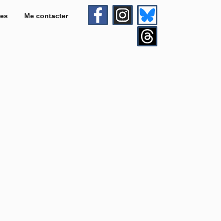
es
Me contacter