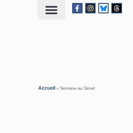
Qui suis-je?
Me contacter
Accueil
»
Semaine au Sénat