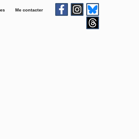
es
Me contacter