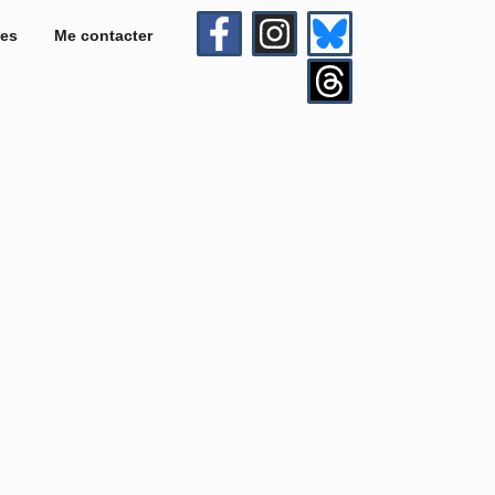
es
Me contacter