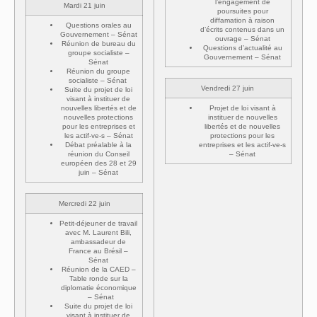
l’engagement de
Mardi 21 juin
poursuites pour
diffamation à raison
Questions orales au
d’écrits contenus dans un
Gouvernement – Sénat
ouvrage – Sénat
Réunion de bureau du
Questions d’actualité au
groupe socialiste –
Gouvernement – Sénat
Sénat
Réunion du groupe
socialiste – Sénat
Vendredi 27 juin
Suite du projet de loi
visant à instituer de
nouvelles libertés et de
Projet de loi visant à
nouvelles protections
instituer de nouvelles
pour les entreprises et
libertés et de nouvelles
les actif-ve-s – Sénat
protections pour les
Débat préalable à la
entreprises et les actif-ve-s
réunion du Conseil
– Sénat
européen des 28 et 29
juin – Sénat
Mercredi 22 juin
Petit-déjeuner de travail
avec M. Laurent Bili,
ambassadeur de
France au Brésil –
Sénat
Réunion de la CAED –
Table ronde sur la
diplomatie économique
– Sénat
Suite du projet de loi
visant à instituer de