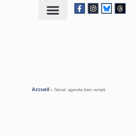
Qui suis-je?
Me contacter
Accueil
»
Sénat: agenda bien rempli