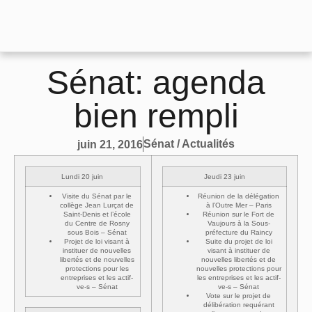
Sénat: agenda
bien rempli
Sénat / Actualités
juin 21, 2016
Lundi 20 juin
Jeudi 23 juin
Visite du Sénat par le
Réunion de la délégation
collège Jean Lurçat de
à l’Outre Mer – Paris
Saint-Denis et l’école
Réunion sur le Fort de
du Centre de Rosny
Vaujours à la Sous-
sous Bois – Sénat
préfecture du Raincy
Projet de loi visant à
Suite du projet de loi
instituer de nouvelles
visant à instituer de
libertés et de nouvelles
nouvelles libertés et de
protections pour les
nouvelles protections pour
entreprises et les actif-
les entreprises et les actif-
ve-s – Sénat
ve-s – Sénat
Vote sur le projet de
délibération requérant