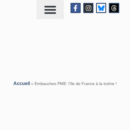
Qui suis-je?
Me contacter
Accueil
»
Embauches PME: l’île de France à la traîne !