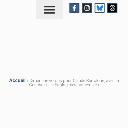
Qui suis-je?
Me contacter
Accueil
»
Dimanche votons pour Claude Bartolone, avec la
Gauche et les Ecologistes rassemblés