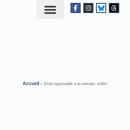
Qui suis-je?
Me contacter
Accueil
»
Droit opposable à la retraite: enfin!