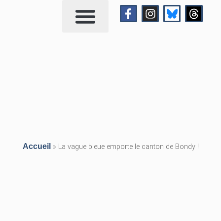
Qui suis-je?
Me contacter
Accueil
»
La vague bleue emporte le canton de Bondy !