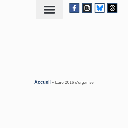
Qui suis-je?
Me contacter
Accueil
»
Euro 2016 s’organise