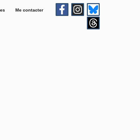
es
Me contacter