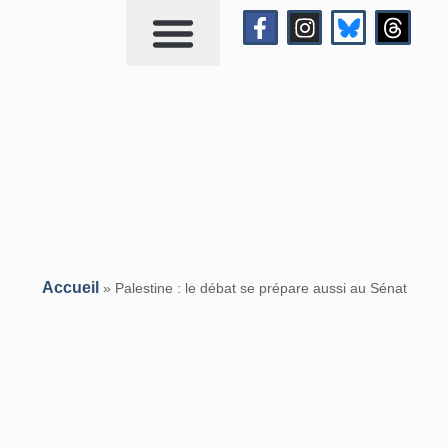
Qui suis-je?
Me contacter
Accueil
»
Palestine : le débat se prépare aussi au Sénat