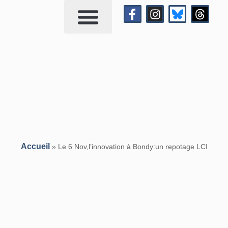
Qui suis-je?
Me contacter
Accueil
»
Le 6 Nov,l’innovation à Bondy:un repotage LCI