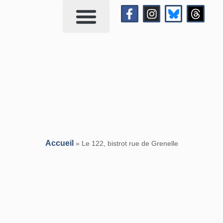
Qui suis-je?
Me contacter
Accueil
»
Le 122, bistrot rue de Grenelle