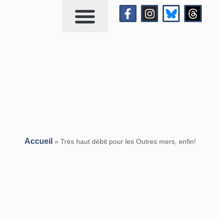
Qui suis-je?
Me contacter
Accueil
»
Très haut débit pour les Outres mers, enfin!