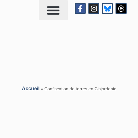
Qui suis-je?
Me contacter
Accueil
»
Confiscation de terres en Cisjordanie