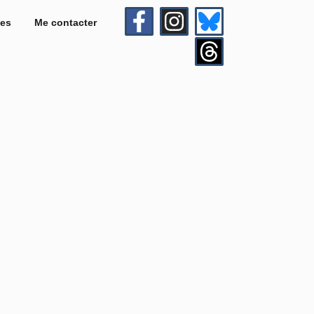
es
Me contacter