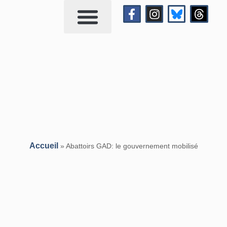
Qui suis-je?
Me contacter
Accueil
»
Abattoirs GAD: le gouvernement mobilisé