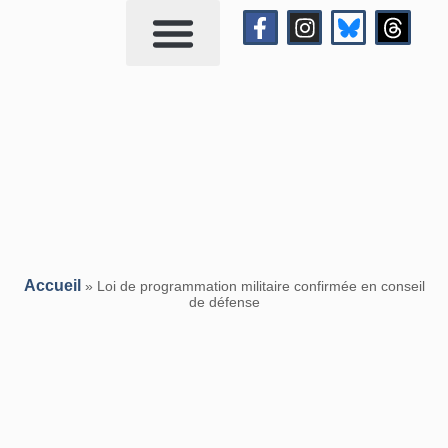
Qui suis-je?
Me contacter
Accueil
»
Loi de programmation militaire confirmée en conseil
de défense