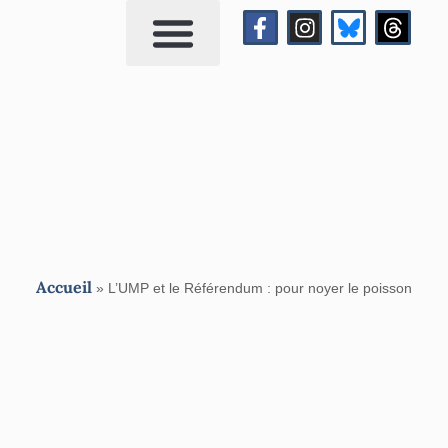
Qui suis-je?
Me contacter
Accueil
»
L’UMP et le Référendum : pour noyer le poisson