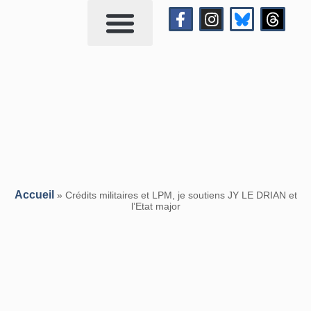
Qui suis-je?
Me contacter
Accueil
»
Crédits militaires et LPM, je soutiens JY LE DRIAN et
l’Etat major