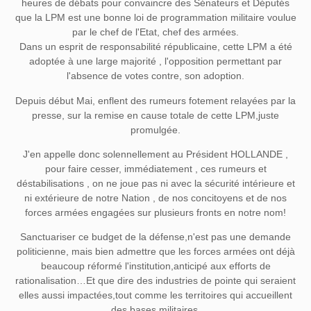
heures de débats pour convaincre des Sénateurs et Députés
que la LPM est une bonne loi de programmation militaire voulue
par le chef de l'Etat, chef des armées.
Dans un esprit de responsabilité républicaine, cette LPM a été
adoptée à une large majorité , l'opposition permettant par
l'absence de votes contre, son adoption.
Depuis début Mai, enflent des rumeurs fotement relayées par la
presse, sur la remise en cause totale de cette LPM,juste
promulgée.
J'en appelle donc solennellement au Président HOLLANDE ,
pour faire cesser, immédiatement , ces rumeurs et
déstabilisations , on ne joue pas ni avec la sécurité intérieure et
ni extérieure de notre Nation , de nos concitoyens et de nos
forces armées engagées sur plusieurs fronts en notre nom!
Sanctuariser ce budget de la défense,n'est pas une demande
politicienne, mais bien admettre que les forces armées ont déjà
beaucoup réformé l'institution,anticipé aux efforts de
rationalisation…Et que dire des industries de pointe qui seraient
elles aussi impactées,tout comme les territoires qui accueillent
des bases militaires.