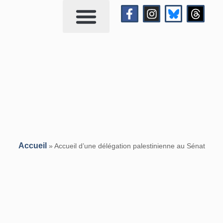
Qui suis-je?
Me contacter
Accueil
»
Accueil d’une délégation palestinienne au Sénat