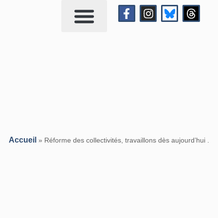
Qui suis-je?
Me contacter
Accueil
»
Réforme des collectivités, travaillons dès aujourd’hui .