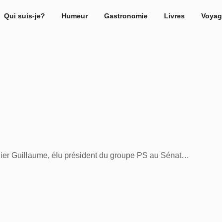
Qui suis-je?
Humeur
Gastronomie
Livres
Voyag
didier Guillaume, élu président du groupe PS au Sénat…