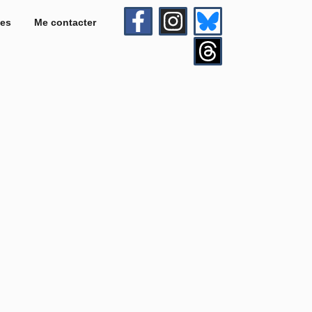
es
Me contacter