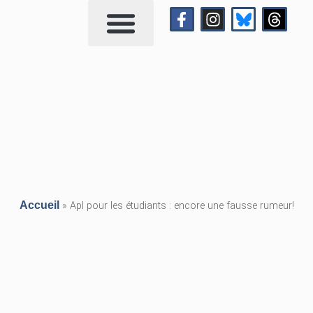
Qui suis-je?
Me contacter
Accueil
»
Apl pour les étudiants : encore une fausse rumeur!