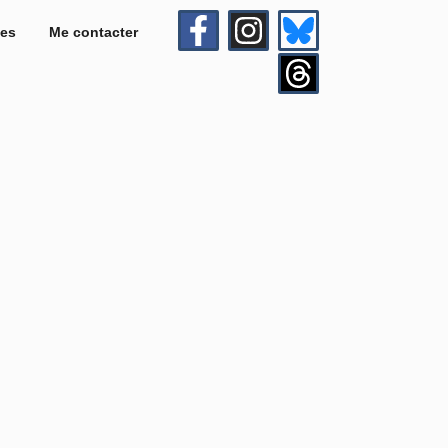
es
Me contacter