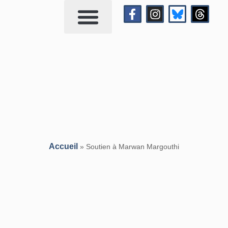
Qui suis-je?
Me contacter
Accueil
»
Soutien à Marwan Margouthi