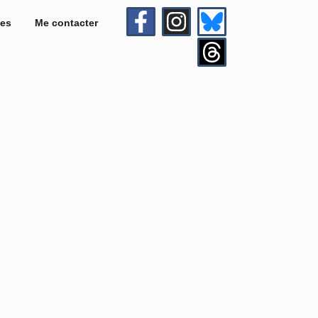
es
Me contacter