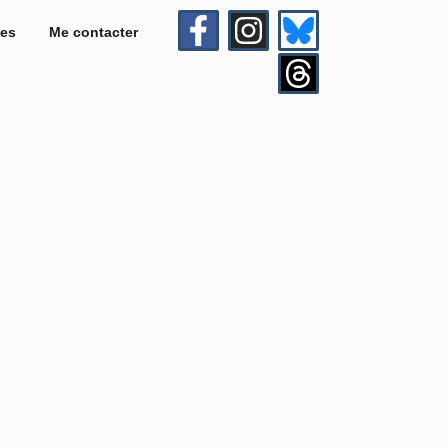
es
Me contacter