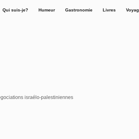
Qui suis-je?
Humeur
Gastronomie
Livres
Voyag
gociations israélo-palestiniennes