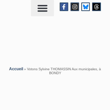
Qui suis-je?
Me contacter
Accueil
»
Votons Sylvine THOMASSIN Aux municipales, à
BONDY