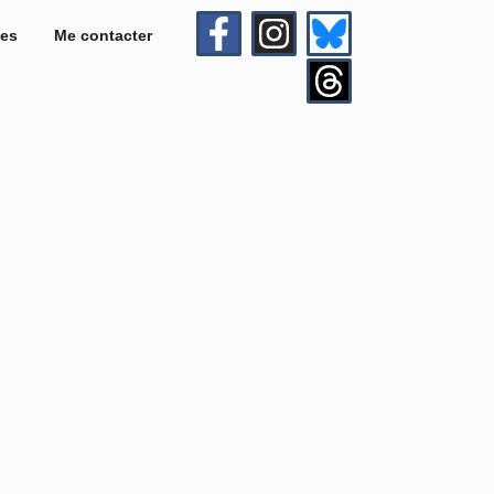
es
Me contacter