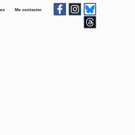
es
Me contacter