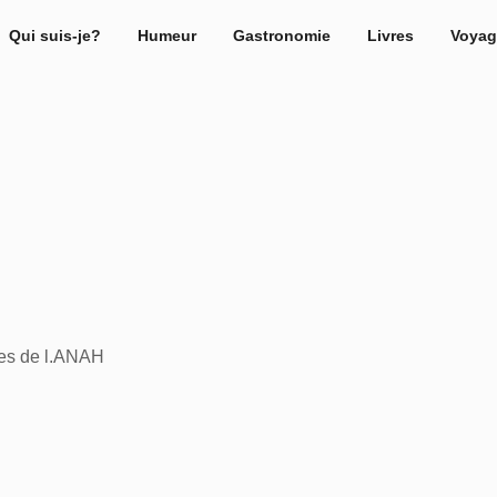
Qui suis-je?
Humeur
Gastronomie
Livres
Voyag
des de l.ANAH