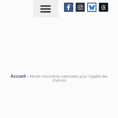
Qui suis-je?
Me contacter
Accueil
»
4èmes rencontres nationales pour l’égalité des
chances