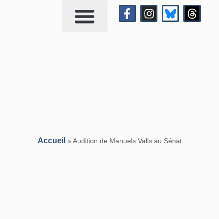
Qui suis-je?
Me contacter
Accueil
»
Audition de Manuels Valls au Sénat