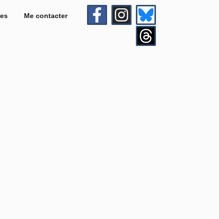
es
Me contacter